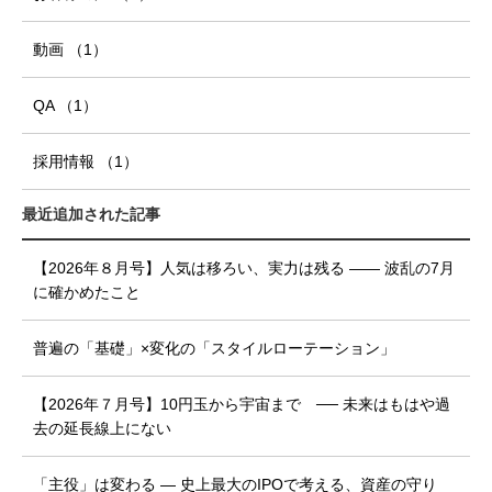
動画
（1
）
QA
（1
）
採用情報
（1
）
最近追加された記事
【2026年８月号】人気は移ろい、実力は残る ―― 波乱の7月
に確かめたこと
普遍の「基礎」×変化の「スタイルローテーション」
【2026年７月号】10円玉から宇宙まで ── 未来はもはや過
去の延長線上にない
「主役」は変わる ― 史上最大のIPOで考える、資産の守り