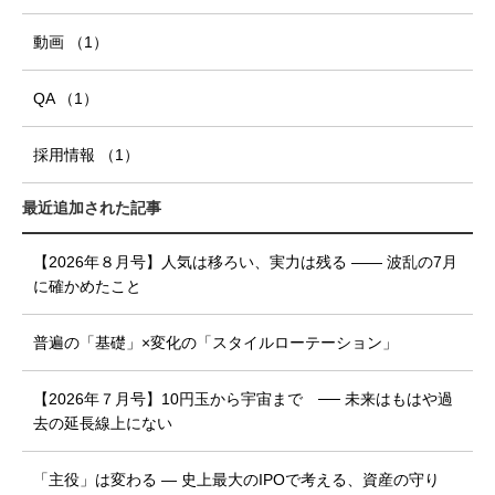
動画
（1
）
QA
（1
）
採用情報
（1
）
最近追加された記事
【2026年８月号】人気は移ろい、実力は残る ―― 波乱の7月
に確かめたこと
普遍の「基礎」×変化の「スタイルローテーション」
【2026年７月号】10円玉から宇宙まで ── 未来はもはや過
去の延長線上にない
「主役」は変わる ― 史上最大のIPOで考える、資産の守り