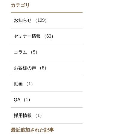
カテゴリ
お知らせ
（129
）
セミナー情報
（60
）
コラム
（9
）
お客様の声
（8
）
動画
（1
）
QA
（1
）
採用情報
（1
）
最近追加された記事